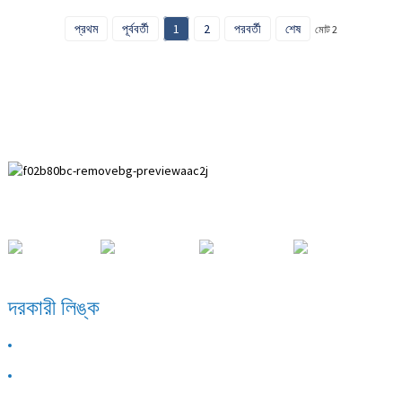
প্রথম
পূর্ববর্তী
1
2
পরবর্তী
শেষ
মোট 2
পাইহুয়াই ডেভেলপমেন্ট জোন, আনপিং কাউন্টি, হেবেই প্রদেশ।
দরকারী লিঙ্ক
আমাদের সম্পর্কে
যোগাযোগ করুন