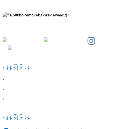
পাইহুয়াই উন্নয়ন অঞ্চল, আনপিং কাউন্টি, হেবেই প্রদেশ।
দরকারী লিংক
আমাদের সম্পর্কে
আমাদের সাথে যোগাযোগ করুন
প্রায়শই জিজ্ঞাসিত প্রশ্নাবলী
দরকারী লিংক