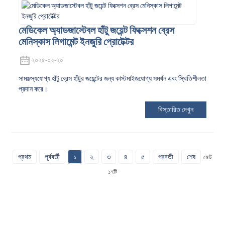
মেডিকেল অ্যাডজাস্টেবল হাঁটু জয়েন্ট ফিক্সেশন ব্রেস
মেনিস্কাস লিগামেন্ট ইনজুরি প্রোটেক্টর
২০২৫-০২-২০
সামঞ্জস্যযোগ্য হাঁটু ব্রেস হাঁটুর জয়েন্টের জন্য কাস্টমাইজযোগ্য সমর্থন এবং স্থিতিশীলতা
প্রদান করে।
বিস্তারিত দেখুন
প্রথম
পূর্ববর্তী
১
২
৩
৪
৫
পরবর্তী
শেষ
মোট
১৭টি