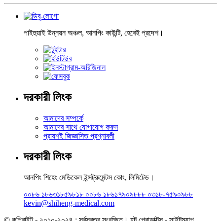
পাইহুয়াই উন্নয়ন অঞ্চল, আনপিং কাউন্টি, হেবেই প্রদেশ।
দরকারী লিংক
আমাদের সম্পর্কে
আমাদের সাথে যোগাযোগ করুন
প্রায়শই জিজ্ঞাসিত প্রশ্নাবলী
দরকারী লিংক
আনপিং শিহেং মেডিকেল ইন্সট্রুমেন্টস কোং, লিমিটেড।
০০৮৬ ১৮৬৩১৮৫৯৮১৮ ০০৮৬ ১৮৬১৭৯০৯৮৮৮ ০৩১৮-৭৫৯০৯৮৮
kevin@shiheng-medical.com
© কপিরাইট - ২০১০-২০২৪ : সর্বস্বত্ব সংরক্ষিত। হট প্রোডাক্টস - সাইটম্যাপ