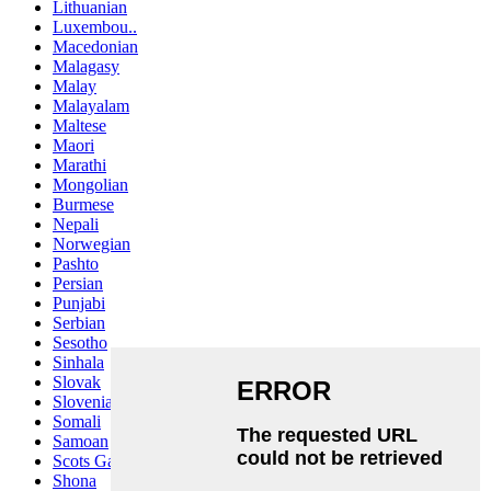
Lithuanian
Luxembou..
Macedonian
Malagasy
Malay
Malayalam
Maltese
Maori
Marathi
Mongolian
Burmese
Nepali
Norwegian
Pashto
Persian
Punjabi
Serbian
Sesotho
Sinhala
Slovak
Slovenian
Somali
Samoan
Scots Gaelic
Shona