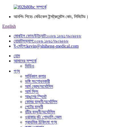
আনপিং শিহেং মেডিকেল ইন্সট্রুমেন্টস কোং, লিমিটেড।
English
মোবাইল ফোন/উইচ্যাট:
০০৮৬ ১৮৬১৭৯০৯৮৮৮
হোয়াটসঅ্যাপ:
০০৮৬ ১৮৬১৭৯০৯৮৮৮
ই-মেইল:
kevin@shiheng-medical.com
হোম
আমাদের সম্পর্কে
ভিডিও
পণ্য
সার্ভিকাল কলার
ভঙ্গি সংশোধনকারী
আর্ম ব্রেস/অর্থোসিস
আর্ম স্লিং
আঙুলের স্প্লিন্ট
কোমর বন্ধনী/অর্থোসিস
পেটের বন্ধনী
হাঁটুর বন্ধনী/অর্থোসিস
ওয়াকার বুট/ গোড়ালি ব্রেস
প্রাথমিক চিকিৎসা পণ্য