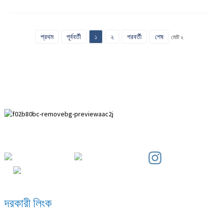
প্রথম
পূর্ববর্তী
১
২
পরবর্তী
শেষ
মোট ২
পাইহুয়াই উন্নয়ন অঞ্চল, আনপিং কাউন্টি, হেবেই প্রদেশ।
দরকারী লিংক