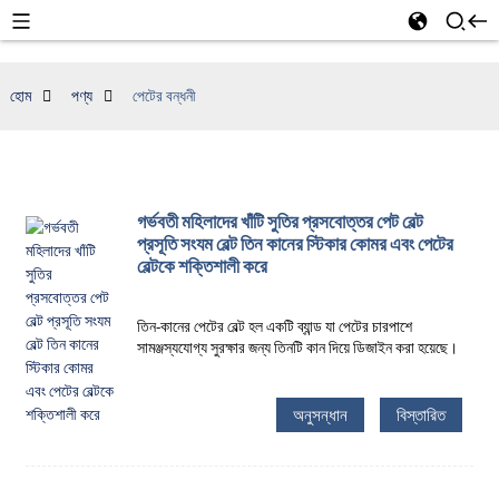
হোম
পণ্য
পেটের বন্ধনী
গর্ভবতী মহিলাদের খাঁটি সুতির প্রসবোত্তর পেট বেল্ট
প্রসূতি সংযম বেল্ট তিন কানের স্টিকার কোমর এবং পেটের
বেল্টকে শক্তিশালী করে
তিন-কানের পেটের বেল্ট হল একটি ব্যান্ড যা পেটের চারপাশে
সামঞ্জস্যযোগ্য সুরক্ষার জন্য তিনটি কান দিয়ে ডিজাইন করা হয়েছে।
অনুসন্ধান
বিস্তারিত