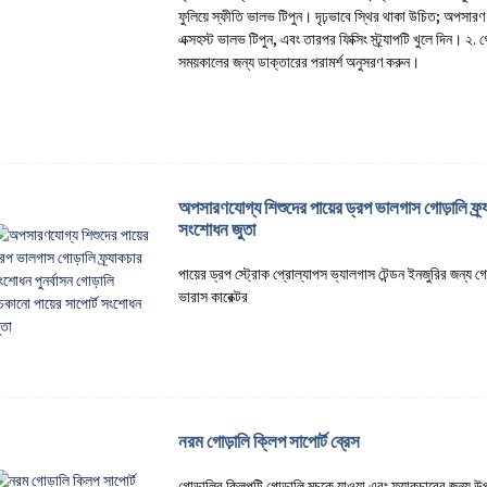
ফুলিয়ে স্ফীতি ভালভ টিপুন। দৃঢ়ভাবে স্থির থাকা উচিত; অপসারণ ক
এক্সহস্ট ভালভ টিপুন, এবং তারপর ফিক্সিং স্ট্র্যাপটি খুলে দিন। ২
সময়কালের জন্য ডাক্তারের পরামর্শ অনুসরণ করুন।
অপসারণযোগ্য শিশুদের পায়ের ড্রপ ভালগাস গোড়ালি ফ্র্
সংশোধন জুতা
পায়ের ড্রপ স্ট্রোক প্রোল্যাপস ভ্যালগাস টেন্ডন ইনজুরির জন্য গো
ভারাস কারেক্টর
নরম গোড়ালি ক্লিপ সাপোর্ট ব্রেস
গোড়ালির ক্লিপটি গোড়ালি মচকে যাওয়া এবং ফ্র্যাকচারের জন্য 