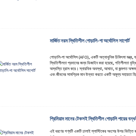
মার্জিত নরম স্থিতিশীল গোড়ালি-পা অর্থোসিস সাপোর্ট
গোড়ালি-পা অর্থোসিস (AFO), একটি অত্যাধুনিক চিকিৎসা যন্ত্র, য
স্থিতিশীলতা প্রদানের জন্য ডিজাইন করা হয়েছে, গতিশীলতা বৃদ্ধি 
অস্বস্তি হ্রাস করে। স্নায়বিক অবস্থা, আঘাত, বা জন্মগত অক্
এবং জীবনের সামগ্রিক মান উন্নত করতে একটি অমূল্য সহায়তা হ
প্রিমিয়াম মানের টেকসই স্থিতিশীল গোড়ালি পায়ের বন্ধ
এই ধরণের পণ্যটি একটি ঢালাই প্লাস্টিকের অংশের উপর ভিত্তি কর