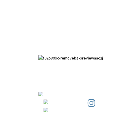
পাইহুয়াই উন্নয়ন অঞ্চল, আনপিং কাউন্টি, হেবেই
প্রদেশ।