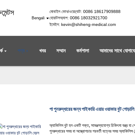
মেন্টস
মোবাইল ফোন/ওয়েচ্যাট: 0086 18617909888
হোয়াটসঅ্যাপ: 0086 18032921700
Bengali
ইমেইল: kevin@shiheng-medical.com
কে
পণ্য
খবর
সম্মান
কর্মশালা
আমাদের সাথে যোগায
পা পুনরুদ্ধারের জন্য পাইকারি এয়ার ওয়াকার বুট গোড়ালি
অ্যাকিলিস বুট হল একটি শক্ত, সামঞ্জস্যযোগ্য চিকিৎসা যন্ত্র যা
পুনরুদ্ধারের সময় বা অস্ত্রোপচার পরবর্তী যত্নের সময় অ্যাকিলিস 