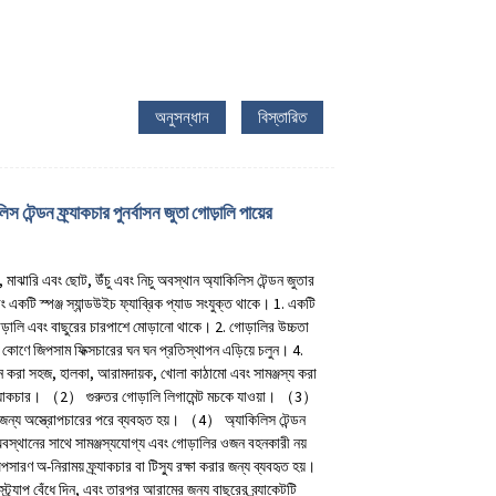
অনুসন্ধান
বিস্তারিত
িস টেন্ডন ফ্র্যাকচার পুনর্বাসন জুতা গোড়ালি পায়ের
়, মাঝারি এবং ছোট, উঁচু এবং নিচু অবস্থান অ্যাকিলিস টেন্ডন জুতার
 একটি স্পঞ্জ স্যান্ডউইচ ফ্যাব্রিক প্যাড সংযুক্ত থাকে। 1. একটি
গোড়ালি এবং বাছুরের চারপাশে মোড়ানো থাকে। 2. গোড়ালির উচ্চতা
ন কোণে জিপসাম ফিক্সচারের ঘন ঘন প্রতিস্থাপন এড়িয়ে চলুন। 4.
ন করা সহজ, হালকা, আরামদায়ক, খোলা কাঠামো এবং সামঞ্জস্য করা
র্যাকচার। （2） গুরুতর গোড়ালি লিগামেন্ট মচকে যাওয়া। （3）
ের জন্য অস্ত্রোপচারের পরে ব্যবহৃত হয়। （4） অ্যাকিলিস টেন্ডন
বস্থানের সাথে সামঞ্জস্যযোগ্য এবং গোড়ালির ওজন বহনকারী নয়
ণ অ-নিরাময় ফ্র্যাকচার বা টিস্যু রক্ষা করার জন্য ব্যবহৃত হয়।
স্ট্র্যাপ বেঁধে দিন, এবং তারপর আরামের জন্য বাছুরের ব্র্যাকেটটি