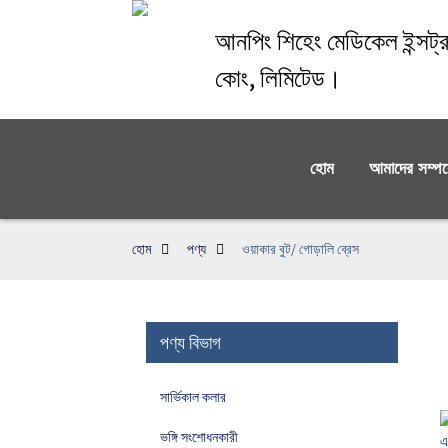
আনপিং শিহেং মেডিকেল ইন্সট্রু
কোং, লিমিটেড।
হোম
আমাদের সম্পর্
হোম
পণ্য
ওয়াকার বুট/ গোড়ালি ব্রেস
পণ্য বিভাগ
সার্ভিকাল কলার
ভঙ্গি সংশোধনকারী