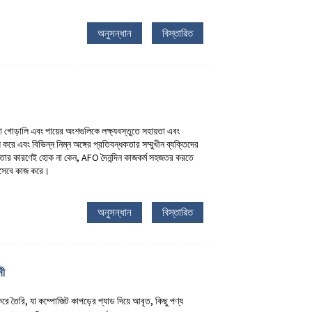
অনুসন্ধান
বিস্তারিত
া গোড়ালি এবং পায়ের অংশগুলিকে লক্ষ্যবস্তুতে সহায়তা এবং
করে এবং বিভিন্ন নিম্ন অঙ্গের প্রতিবন্ধকতার সম্মুখীন ব্যক্তিদের
ষমতার কারণেই হোক না কেন, AFO দৈনন্দিন কাজকর্ম সহজতর করতে
িসেবে কাজ করে।
অনুসন্ধান
বিস্তারিত
নী
ে তৈরি, যা কম্পোজিট কাপড়ের প্যাড দিয়ে আবৃত, কিছু পণ্য