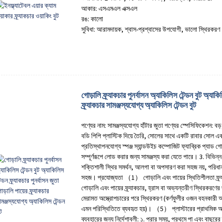
আকার: এসএমএল এক্সএল
রঙ: কালো
সুবিধা: আরামদায়ক, শ্বাস-প্রশ্বাসের উপযোগী, ভালো স্থিরকরণ
গোড়ালি ফ্র্যাকচার পুনর্বাসন অ্যাকিলিস টেন্ডন বুট অ্যাকিল
ফ্র্যাকচার সামঞ্জস্যযোগ্য অ্যাকিলিস টেন্ডন বুট
পণ্যের নাম: সামঞ্জস্যযোগ্য হাঁটার জুতা পণ্যের স্পেসিফিকেশন: বড
বডি পিপি প্লাস্টিক দিয়ে তৈরি, সোলের সাথে একটি রাবার সোল এবং
প্রতিস্থাপনযোগ্য স্পঞ্জ স্যান্ডউইচ কম্পোজিট ফ্যাব্রিক প্যাড 
সম্পূর্ণরূপে লোড করার জন্য সামঞ্জস্য করা যেতে পারে। 3. বিভিন্
শক্তিশালী স্থির সমর্থন, আলগা বা অপসারণ করা সহজ নয়, পরিধা
সহজ। প্রযোজ্যতা （1） গোড়ালি এবং পায়ের স্থিতিশীলতা ফ্
গোড়ালি এবং পায়ের ফ্র্যাকচার, হ্রাস বা অভ্যন্তরীণ স্থিরকরণ
মেরামত অস্ত্রোপচারের পরে স্থিরকরণ (কর্ণফুলীর ওজন বহনকারী অ
এমন পরিস্থিতিতে ব্যবহৃত হয়)। （5） প্লাস্টারের প্রাথমিক অপসার
ব্যবহারের জন্য নির্দেশাবলী: ১. পরার সময়, প্রথমে পা এবং বাছুরের 