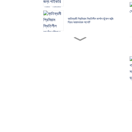
ব্যতিক্রমী প্রিমিয়াম স্থিতিশীল কার্পাল স্ট্র্যাপ কব্জি
স্থির আরামদায়ক সাপোর্ট
বাড়ি থেকে কাজ করার সময় ঘাড়কে সামনের দিকে ঝুঁকে
পড়া থেকে রক্ষা করার জন্য স্পঞ্জ অ্যান্টি-লোয়ারিং
সার্ভিকাল ভার্টিব্রা ফিক্সড সাপোর্ট
মেডিকেল অ্যাডজাস্টেবল হাঁটু জয়েন্ট ফিক্সেশন ব্রেস
মেনিস্কাস লিগামেন্ট ইনজুরি প্রোটেক্টর
স্পোর্টস হাঁটু বন্ধনী: উচ্চ তীব্রতার ব্যায়ামের জন্য হাঁটু
রক্ষাকারী
গর্ভবতী মহিলাদের খাঁটি সুতির প্রসবোত্তর পেট বেল্ট
প্রসূতি সংযম বেল্ট তিন কানের স্টিকার কোমর এবং
পেটের বেল্টকে শক্তিশালী করে