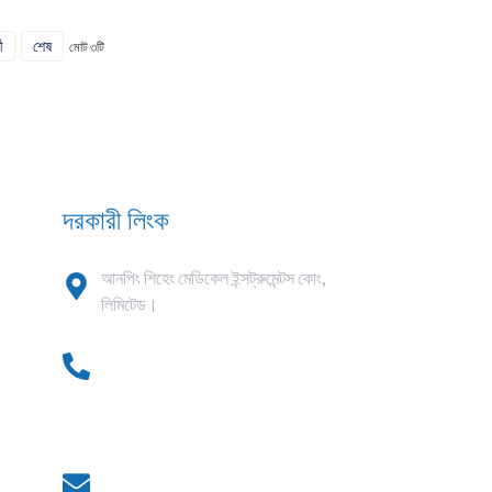
ী
শেষ
মোট ৩টি
দরকারী লিংক
আনপিং শিহেং মেডিকেল ইন্সট্রুমেন্টস কোং,
লিমিটেড।
০০৮৬ ১৮৬৩১৮৫৯৮১৮
০০৮৬ ১৮৬১৭৯০৯৮৮৮
০৩১৮-৭৫৯০৯৮৮
kevin@shiheng-medical.com