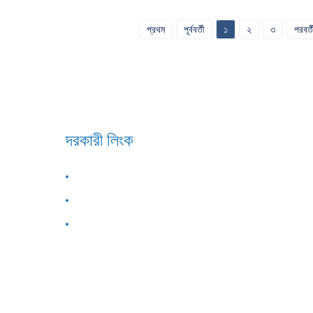
প্রথম
পূর্ববর্তী
১
২
৩
পরবর্ত
দরকারী লিংক
আমাদের সম্পর্কে
আমাদের সাথে যোগাযোগ করুন
প্রায়শই জিজ্ঞাসিত প্রশ্নাবলী