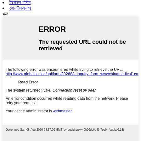
ইমেইল পাঠান
হোয়াটসঅ্যাপ
এক্স