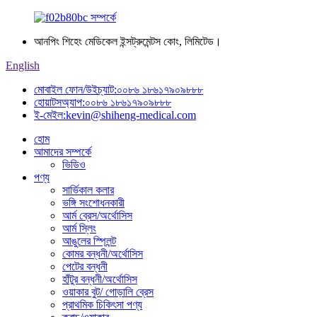
আনপিং শিহেং মেডিকেল ইন্সট্রুমেন্টস কোং, লিমিটেড।
English
মোবাইল ফোন/উইচ্যাট:
০০৮৬ ১৮৬১৭৯০৯৮৮৮
হোয়াটসঅ্যাপ:
০০৮৬ ১৮৬১৭৯০৯৮৮৮
ই-মেইল:
kevin@shiheng-medical.com
হোম
আমাদের সম্পর্কে
ভিডিও
পণ্য
সার্ভিকাল কলার
ভঙ্গি সংশোধনকারী
আর্ম ব্রেস/অর্থোসিস
আর্ম স্লিং
আঙুলের স্প্লিন্ট
কোমর বন্ধনী/অর্থোসিস
পেটের বন্ধনী
হাঁটুর বন্ধনী/অর্থোসিস
ওয়াকার বুট/ গোড়ালি ব্রেস
প্রাথমিক চিকিৎসা পণ্য