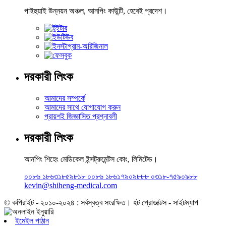
পাইহুয়াই উন্নয়ন অঞ্চল, আনপিং কাউন্টি, হেবেই প্রদেশ।
দরকারী লিংক
আমাদের সম্পর্কে
আমাদের সাথে যোগাযোগ করুন
প্রায়শই জিজ্ঞাসিত প্রশ্নাবলী
দরকারী লিংক
আনপিং শিহেং মেডিকেল ইন্সট্রুমেন্টস কোং, লিমিটেড।
০০৮৬ ১৮৬৩১৮৫৯৮১৮ ০০৮৬ ১৮৬১৭৯০৯৮৮৮ ০৩১৮-৭৫৯০৯৮৮
kevin@shiheng-medical.com
© কপিরাইট - ২০১০-২০২৪ : সর্বস্বত্ব সংরক্ষিত। হট প্রোডাক্টস - সাইটম্যাপ
ইমেইল পাঠান