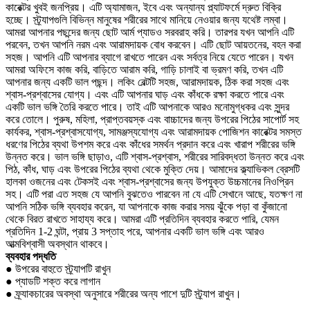
কারেক্টর খুবই জনপ্রিয়। এটি অ্যামাজন, ইবে এবং অন্যান্য প্ল্যাটফর্মে দ্রুত বিক্রি
হচ্ছে। স্ট্র্যাপগুলি বিভিন্ন মানুষের শরীরের সাথে মানিয়ে নেওয়ার জন্য যথেষ্ট লম্বা।
আমরা আপনার পছন্দের জন্য ছোট আর্ম প্যাডও সরবরাহ করি। তারপর যখন আপনি এটি
পরবেন, তখন আপনি নরম এবং আরামদায়ক বোধ করবেন। এটি ছোট আয়তনের, বহন করা
সহজ। আপনি এটি আপনার ব্যাগে রাখতে পারেন এবং সর্বত্র নিয়ে যেতে পারেন। যখন
আমরা অফিসে কাজ করি, বাড়িতে আরাম করি, গাড়ি চালাই বা ভ্রমণ করি, তখন এটি
আপনার জন্য একটি ভাল পছন্দ। লকিং বেল্টটি সহজ, আরামদায়ক, ঠিক করা সহজ এবং
শ্বাস-প্রশ্বাসের যোগ্য। এবং এটি আপনার ঘাড় এবং কাঁধকে রক্ষা করতে পারে এবং
একটি ভাল ভঙ্গি তৈরি করতে পারে। তাই এটি আপনাকে আরও মনোমুগ্ধকর এবং সুন্দর
করে তোলে। পুরুষ, মহিলা, প্রাপ্তবয়স্ক এবং বাচ্চাদের জন্য উপরের পিঠের সাপোর্ট সহ
কার্যকর, শ্বাস-প্রশ্বাসযোগ্য, সামঞ্জস্যযোগ্য এবং আরামদায়ক পোজিশন কারেক্টর সমস্ত
ধরণের পিঠের ব্যথা উপশম করে এবং কাঁধের সমর্থন প্রদান করে এবং খারাপ শরীরের ভঙ্গি
উন্নত করে। ভাল ভঙ্গি ছাড়াও, এটি শ্বাস-প্রশ্বাস, শরীরের সারিবদ্ধতা উন্নত করে এবং
পিঠ, কাঁধ, ঘাড় এবং উপরের পিঠের ব্যথা থেকে মুক্তি দেয়। আমাদের ক্ল্যাভিকল ব্রেসটি
হালকা ওজনের এবং টেকসই এবং শ্বাস-প্রশ্বাসের জন্য উপযুক্ত উচ্চমানের নিওপ্রিন
সহ। এটি পরা এত সহজ যে আপনি বুঝতেও পারবেন না যে এটি সেখানে আছে, যতক্ষণ না
আপনি সঠিক ভঙ্গি ব্যবহার করেন, যা আপনাকে কাজ করার সময় ঝুঁকে পড়া বা কুঁজানো
থেকে বিরত রাখতে সাহায্য করে। আমরা এটি প্রতিদিন ব্যবহার করতে পারি, যেমন
প্রতিদিন 1-2 ঘন্টা, প্রায় 3 সপ্তাহ পরে, আপনার একটি ভাল ভঙ্গি এবং আরও
আত্মবিশ্বাসী অবস্থান থাকবে।
ব্যবহার পদ্ধতি
● উপরের বাহুতে স্ট্র্যাপটি রাখুন
● প্যাডটি শক্ত করে লাগান
● ফ্র্যাকচারের অবস্থা অনুসারে শরীরের অন্য পাশে দুটি স্ট্র্যাপ রাখুন।