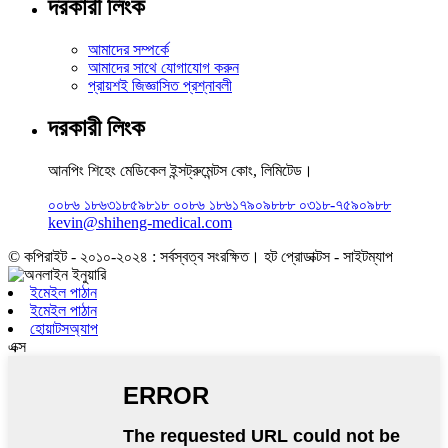
দরকারী লিংক
আমাদের সম্পর্কে
আমাদের সাথে যোগাযোগ করুন
প্রায়শই জিজ্ঞাসিত প্রশ্নাবলী
দরকারী লিংক
আনপিং শিহেং মেডিকেল ইন্সট্রুমেন্টস কোং, লিমিটেড।
০০৮৬ ১৮৬৩১৮৫৯৮১৮ ০০৮৬ ১৮৬১৭৯০৯৮৮৮ ০৩১৮-৭৫৯০৯৮৮
kevin@shiheng-medical.com
© কপিরাইট - ২০১০-২০২৪ : সর্বস্বত্ব সংরক্ষিত। হট প্রোডাক্টস - সাইটম্যাপ
ইমেইল পাঠান
ইমেইল পাঠান
হোয়াটসঅ্যাপ
এক্স