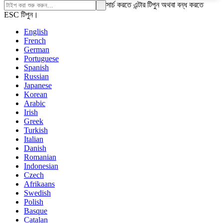
সার্চ করতে এন্টার টিপুন অথবা বন্ধ করতে
ESC টিপুন।
English
French
German
Portuguese
Spanish
Russian
Japanese
Korean
Arabic
Irish
Greek
Turkish
Italian
Danish
Romanian
Indonesian
Czech
Afrikaans
Swedish
Polish
Basque
Catalan