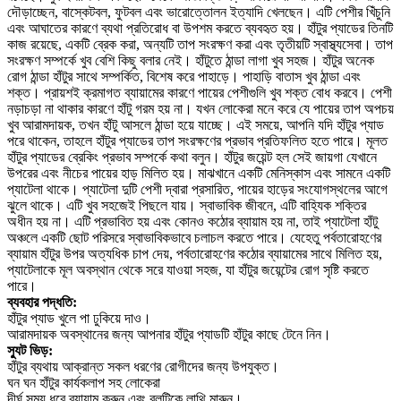
দৌড়াচ্ছেন, বাস্কেটবল, ফুটবল এবং ভারোত্তোলন ইত্যাদি খেলছেন। এটি পেশীর খিঁচুনি
এবং আঘাতের কারণে ব্যথা প্রতিরোধ বা উপশম করতে ব্যবহৃত হয়। হাঁটুর প্যাডের তিনটি
কাজ রয়েছে, একটি ব্রেক করা, অন্যটি তাপ সংরক্ষণ করা এবং তৃতীয়টি স্বাস্থ্যসেবা। তাপ
সংরক্ষণ সম্পর্কে খুব বেশি কিছু বলার নেই। হাঁটুতে ঠান্ডা লাগা খুব সহজ। হাঁটুর অনেক
রোগ ঠান্ডা হাঁটুর সাথে সম্পর্কিত, বিশেষ করে পাহাড়ে। পাহাড়ি বাতাস খুব ঠান্ডা এবং
শক্ত। প্রায়শই ক্রমাগত ব্যায়ামের কারণে পায়ের পেশীগুলি খুব শক্ত বোধ করবে। পেশী
নড়াচড়া না থাকার কারণে হাঁটু গরম হয় না। যখন লোকেরা মনে করে যে পায়ের তাপ অপচয়
খুব আরামদায়ক, তখন হাঁটু আসলে ঠান্ডা হয়ে যাচ্ছে। এই সময়ে, আপনি যদি হাঁটুর প্যাড
পরে থাকেন, তাহলে হাঁটুর প্যাডের তাপ সংরক্ষণের প্রভাব প্রতিফলিত হতে পারে। মূলত
হাঁটুর প্যাডের ব্রেকিং প্রভাব সম্পর্কে কথা বলুন। হাঁটুর জয়েন্ট হল সেই জায়গা যেখানে
উপরের এবং নীচের পায়ের হাড় মিলিত হয়। মাঝখানে একটি মেনিস্কাস এবং সামনে একটি
প্যাটেলা থাকে। প্যাটেলা দুটি পেশী দ্বারা প্রসারিত, পায়ের হাড়ের সংযোগস্থলের আগে
ঝুলে থাকে। এটি খুব সহজেই পিছলে যায়। স্বাভাবিক জীবনে, এটি বাহ্যিক শক্তির
অধীন হয় না। এটি প্রভাবিত হয় এবং কোনও কঠোর ব্যায়াম হয় না, তাই প্যাটেলা হাঁটু
অঞ্চলে একটি ছোট পরিসরে স্বাভাবিকভাবে চলাচল করতে পারে। যেহেতু পর্বতারোহণের
ব্যায়াম হাঁটুর উপর অত্যধিক চাপ দেয়, পর্বতারোহণের কঠোর ব্যায়ামের সাথে মিলিত হয়,
প্যাটেলাকে মূল অবস্থান থেকে সরে যাওয়া সহজ, যা হাঁটুর জয়েন্টের রোগ সৃষ্টি করতে
পারে।
ব্যবহার পদ্ধতি:
হাঁটুর প্যাড খুলে পা ঢুকিয়ে দাও।
আরামদায়ক অবস্থানের জন্য আপনার হাঁটুর প্যাডটি হাঁটুর কাছে টেনে নিন।
স্যুট ভিড়:
হাঁটুর ব্যথায় আক্রান্ত সকল ধরণের রোগীদের জন্য উপযুক্ত।
ঘন ঘন হাঁটুর কার্যকলাপ সহ লোকেরা
দীর্ঘ সময় ধরে ব্যায়াম করুন এবং বলটিকে লাথি মারুন।