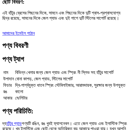
ছোট বিবরণ:
এই হাঁটুর ব্রেসের পিছনের দিকে, সামনে এবং পিছনের দিকে দুটি শ্বাস-প্রশ্বাসযোগ্য
ছিদ্র রয়েছে, সামনের দিকে জেল প্যাড এবং দুই পাশে দুটি স্টিলের সাপোর্ট রয়েছে।
আমাদের ইমেইল পাঠান
পণ্য বিবরণী
পণ্য ট্যাগ
নাম
বিভিন্ন খেলার জন্য জেল প্যাড এবং স্প্রিং নী স্লিভ সহ হাঁটুর সাপোর্ট
উপাদান
বোনা কাপড়, জেল প্যাড, স্টিলের সাপোর্ট
ফিচার
দ্বি-পার্শ্বযুক্ত ধাতব স্প্রিং স্টেবিলাইজার, আরামদায়ক, সুরক্ষার জন্য উপযুক্ত
রঙ
কালো
আকার
মে/লিটার
পণ্য পরিচিতি:
দ্য
হাঁটুর প্যাড
পণ্যটি রঙিন, রঙ খুবই ফ্যাশনেবল। এতে জেল প্যাড এবং ইলাস্টিক স্প্রিং
রয়েছে। খুব ইলাস্টিক এবং ছোট থেকে অতিরিক্ত বড় আকারে পাওয়া যায়। যখন আপনি