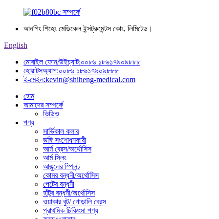
আনপিং শিহেং মেডিকেল ইন্সট্রুমেন্টস কোং, লিমিটেড।
English
মোবাইল ফোন/উইচ্যাট:
০০৮৬ ১৮৬১৭৯০৯৮৮৮
হোয়াটসঅ্যাপ:
০০৮৬ ১৮৬১৭৯০৯৮৮৮
ই-মেইল:
kevin@shiheng-medical.com
হোম
আমাদের সম্পর্কে
ভিডিও
পণ্য
সার্ভিকাল কলার
ভঙ্গি সংশোধনকারী
আর্ম ব্রেস/অর্থোসিস
আর্ম স্লিং
আঙুলের স্প্লিন্ট
কোমর বন্ধনী/অর্থোসিস
পেটের বন্ধনী
হাঁটুর বন্ধনী/অর্থোসিস
ওয়াকার বুট/ গোড়ালি ব্রেস
প্রাথমিক চিকিৎসা পণ্য