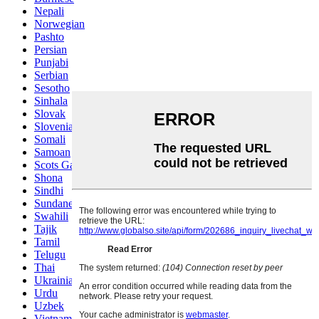
Nepali
Norwegian
Pashto
Persian
Punjabi
Serbian
Sesotho
Sinhala
Slovak
Slovenian
Somali
Samoan
Scots Gaelic
Shona
Sindhi
Sundanese
Swahili
Tajik
Tamil
Telugu
Thai
Ukrainian
Urdu
Uzbek
Vietnamese