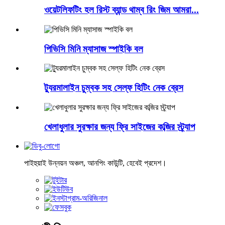
ওয়েটলিফটিং হল রিস্ট ব্যান্ড থাম্ব রিং জিম আমরা...
পিভিসি মিনি ম্যাসাজ স্পাইকি বল
ট্যুরমালাইন চুম্বক সহ সেল্ফ হিটিং নেক ব্রেস
খেলাধুলার সুরক্ষার জন্য ফ্রি সাইজের কব্জির স্ট্র্যাপ
পাইহুয়াই উন্নয়ন অঞ্চল, আনপিং কাউন্টি, হেবেই প্রদেশ।