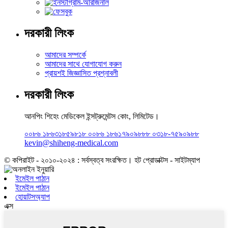
দরকারী লিংক
আমাদের সম্পর্কে
আমাদের সাথে যোগাযোগ করুন
প্রায়শই জিজ্ঞাসিত প্রশ্নাবলী
দরকারী লিংক
আনপিং শিহেং মেডিকেল ইন্সট্রুমেন্টস কোং, লিমিটেড।
০০৮৬ ১৮৬৩১৮৫৯৮১৮ ০০৮৬ ১৮৬১৭৯০৯৮৮৮ ০৩১৮-৭৫৯০৯৮৮
kevin@shiheng-medical.com
© কপিরাইট - ২০১০-২০২৪ : সর্বস্বত্ব সংরক্ষিত। হট প্রোডাক্টস - সাইটম্যাপ
ইমেইল পাঠান
ইমেইল পাঠান
হোয়াটসঅ্যাপ
এক্স