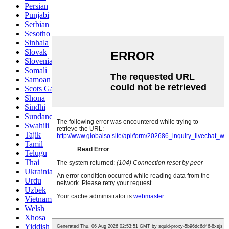
Persian
Punjabi
Serbian
Sesotho
Sinhala
Slovak
Slovenian
Somali
Samoan
Scots Gaelic
Shona
Sindhi
Sundanese
Swahili
Tajik
Tamil
Telugu
Thai
Ukrainian
Urdu
Uzbek
Vietnamese
Welsh
Xhosa
Yiddish