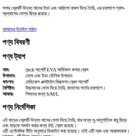
গলার ব্রেসটি উন্নত মানের ইভা এবং আঠালো বাকল দিয়ে তৈরি, এর চারপাশে শ্বাস-
প্রশ্বাসের যোগ্য ছিদ্র রয়েছে।
আমাদের ইমেইল পাঠান
পণ্য বিবরণী
পণ্য ট্যাগ
নাম:
ন
eck সাপোর্ট EVA সার্ভিকাল কলার ব্রেস
উপাদান:
ফোম এবং ইভা যৌগিক উপাদান
ফাংশন:
মেডিকেল এক্সটার্নাল ফিক্সেশন ব্রেস সাপোর্ট
বৈশিষ্ট্য:
উচ্চমানের ফোম দিয়ে তৈরি, বাতাসের গর্তের চারপাশে।
আকার:
শিশুদের জন্য S/M/L
পণ্য নির্দেশিকা
এই ঘাড়ের ব্রেসটি উন্নত মানের ফোম দিয়ে তৈরি, যার মধ্যে সু-আনুপাতিক বায়ু ছিদ্র
এবং ঘাড়কে সমর্থন করার জন্য PE ব্রেস রয়েছে।
এটি এর্গোনমিক নীতি অনুসারে ডিজাইন করা হয়েছে। তাই এটি নরম এবং আরামদায়ক।