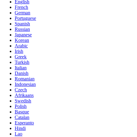
English
French
German
Portuguese
Spanish
Russian
Japanese
Korean
Arabic
Irish
Greek
Turkish
Italian
Danish
Romanian
Indonesian
Czech
Afrikaans
Swedish
Polish
Basque
Catalan
Esperanto
Hindi
Lao