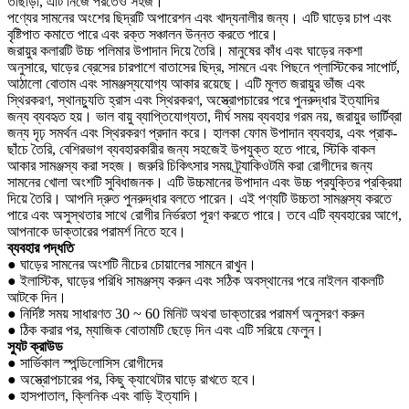
তাছাড়া, এটি নিজে পরতেও সহজ।
পণ্যের সামনের অংশের ছিদ্রটি অপারেশন এবং খাদ্যনালীর জন্য। এটি ঘাড়ের চাপ এবং
বৃষ্টিপাত কমাতে পারে এবং রক্ত ​​সঞ্চালন উন্নত করতে পারে।
জরায়ুর কলারটি উচ্চ পলিমার উপাদান দিয়ে তৈরি। মানুষের কাঁধ এবং ঘাড়ের নকশা
অনুসারে, ঘাড়ের ব্রেসের চারপাশে বাতাসের ছিদ্র, সামনে এবং পিছনে প্লাস্টিকের সাপোর্ট,
আঠালো বোতাম এবং সামঞ্জস্যযোগ্য আকার রয়েছে। এটি মূলত জরায়ুর ভাঁজ এবং
স্থিরকরণ, স্থানচ্যুতি হ্রাস এবং স্থিরকরণ, অস্ত্রোপচারের পরে পুনরুদ্ধার ইত্যাদির
জন্য ব্যবহৃত হয়। ভাল বায়ু ব্যাপ্তিযোগ্যতা, দীর্ঘ সময় ব্যবহার গরম নয়, জরায়ুর ভার্টিব্রা
জন্য দৃঢ় সমর্থন এবং স্থিরকরণ প্রদান করে। হালকা ফোম উপাদান ব্যবহার, এবং প্রাক-
ছাঁচে তৈরি, বেশিরভাগ ব্যবহারকারীর জন্য সহজেই উপযুক্ত হতে পারে, স্টিকি বাকল
আকার সামঞ্জস্য করা সহজ। জরুরি চিকিৎসার সময় ট্র্যাকিওটমি করা রোগীদের জন্য
সামনের খোলা অংশটি সুবিধাজনক। এটি উচ্চমানের উপাদান এবং উচ্চ প্রযুক্তির প্রক্রিয়া
দিয়ে তৈরি। আপনি দ্রুত পুনরুদ্ধার বলতে পারেন। এই পণ্যটি উচ্চতা সামঞ্জস্য করতে
পারে এবং অসুস্থতার সাথে রোগীর নির্ভরতা পূরণ করতে পারে। তবে এটি ব্যবহারের আগে,
আপনাকে ডাক্তারের পরামর্শ নিতে হবে।
ব্যবহার পদ্ধতি
● ঘাড়ের সামনের অংশটি নীচের চোয়ালের সামনে রাখুন।
● ইলাস্টিক, ঘাড়ের পরিধি সামঞ্জস্য করুন এবং সঠিক অবস্থানের পরে নাইলন বাকলটি
আটকে দিন।
● নির্দিষ্ট সময় সাধারণত 30 ~ 60 মিনিট অথবা ডাক্তারের পরামর্শ অনুসরণ করুন
● ঠিক করার পর, ম্যাজিক বোতামটি ছেড়ে দিন এবং এটি সরিয়ে ফেলুন।
স্যুট ক্রাউড
● সার্ভিকাল স্পন্ডিলোসিস রোগীদের
● অস্ত্রোপচারের পর, কিছু ক্যাথেটার ঘাড়ে রাখতে হবে।
● হাসপাতাল, ক্লিনিক এবং বাড়ি ইত্যাদি।