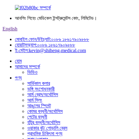
আনপিং শিহেং মেডিকেল ইন্সট্রুমেন্টস কোং, লিমিটেড।
English
মোবাইল ফোন/উইচ্যাট:
০০৮৬ ১৮৬১৭৯০৯৮৮৮
হোয়াটসঅ্যাপ:
০০৮৬ ১৮৬১৭৯০৯৮৮৮
ই-মেইল:
kevin@shiheng-medical.com
হোম
আমাদের সম্পর্কে
ভিডিও
পণ্য
সার্ভিকাল কলার
ভঙ্গি সংশোধনকারী
আর্ম ব্রেস/অর্থোসিস
আর্ম স্লিং
আঙুলের স্প্লিন্ট
কোমর বন্ধনী/অর্থোসিস
পেটের বন্ধনী
হাঁটুর বন্ধনী/অর্থোসিস
ওয়াকার বুট/ গোড়ালি ব্রেস
প্রাথমিক চিকিৎসা পণ্য