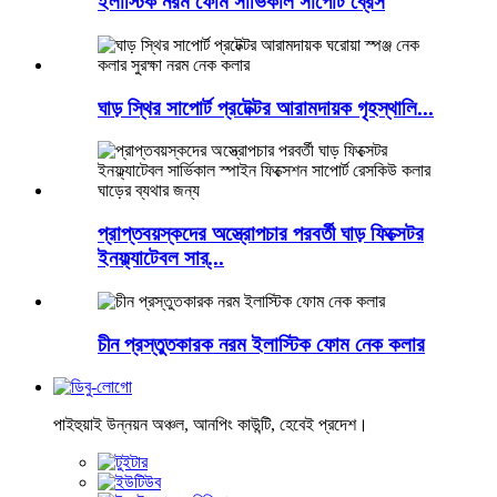
ইলাস্টিক নরম ফোম সার্ভিকাল সাপোর্ট ব্রেস
ঘাড় স্থির সাপোর্ট প্রটেক্টর আরামদায়ক গৃহস্থালি...
প্রাপ্তবয়স্কদের অস্ত্রোপচার পরবর্তী ঘাড় ফিক্সেটর
ইনফ্ল্যাটেবল সার্...
চীন প্রস্তুতকারক নরম ইলাস্টিক ফোম নেক কলার
পাইহুয়াই উন্নয়ন অঞ্চল, আনপিং কাউন্টি, হেবেই প্রদেশ।