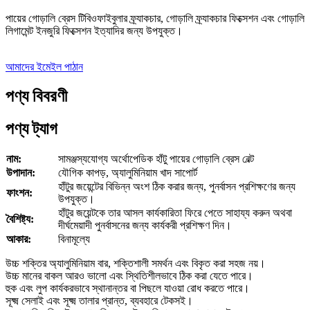
পায়ের গোড়ালি ব্রেস টিবিওফাইবুলার ফ্র্যাকচার, গোড়ালি ফ্র্যাকচার ফিক্সেশন এবং গোড়ালি
লিগামেন্ট ইনজুরি ফিক্সেশন ইত্যাদির জন্য উপযুক্ত।
আমাদের ইমেইল পাঠান
পণ্য বিবরণী
পণ্য ট্যাগ
নাম:
সামঞ্জস্যযোগ্য অর্থোপেডিক হাঁটু পায়ের গোড়ালি ব্রেস বেল্ট
উপাদান:
যৌগিক কাপড়, অ্যালুমিনিয়াম খাদ সাপোর্ট
হাঁটুর জয়েন্টের বিভিন্ন অংশ ঠিক করার জন্য, পুনর্বাসন প্রশিক্ষণের জন্য
ফাংশন:
উপযুক্ত।
হাঁটুর জয়েন্টকে তার আসল কার্যকারিতা ফিরে পেতে সাহায্য করুন অথবা
বৈশিষ্ট্য:
দীর্ঘমেয়াদী পুনর্বাসনের জন্য কার্যকরী প্রশিক্ষণ দিন।
আকার:
বিনামূল্যে
উচ্চ শক্তির অ্যালুমিনিয়াম বার, শক্তিশালী সমর্থন এবং বিকৃত করা সহজ নয়।
উচ্চ মানের বাকল আরও ভালো এবং স্থিতিশীলভাবে ঠিক করা যেতে পারে।
হুক এবং লুপ কার্যকরভাবে স্থানান্তর বা পিছলে যাওয়া রোধ করতে পারে।
সূক্ষ্ম সেলাই এবং সূক্ষ্ম তালার প্রান্ত, ব্যবহারে টেকসই।