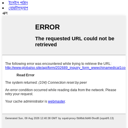
ইমেইল পাঠান
হোয়াটসঅ্যাপ
এক্স