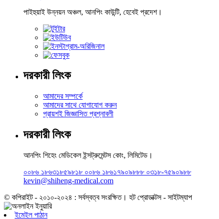
পাইহুয়াই উন্নয়ন অঞ্চল, আনপিং কাউন্টি, হেবেই প্রদেশ।
দরকারী লিংক
আমাদের সম্পর্কে
আমাদের সাথে যোগাযোগ করুন
প্রায়শই জিজ্ঞাসিত প্রশ্নাবলী
দরকারী লিংক
আনপিং শিহেং মেডিকেল ইন্সট্রুমেন্টস কোং, লিমিটেড।
০০৮৬ ১৮৬৩১৮৫৯৮১৮ ০০৮৬ ১৮৬১৭৯০৯৮৮৮ ০৩১৮-৭৫৯০৯৮৮
kevin@shiheng-medical.com
© কপিরাইট - ২০১০-২০২৪ : সর্বস্বত্ব সংরক্ষিত। হট প্রোডাক্টস - সাইটম্যাপ
ইমেইল পাঠান