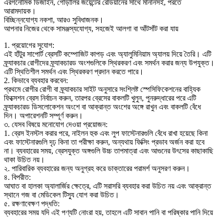
এরগনোমিক ডিজাইন, গোড়ালির জয়েন্টের রেডিয়ানের সাথে মানানসই, পরতে
আরামদায়ক।
বিচ্ছিন্নযোগ্য নকশা, আরও সুবিধাজনক।
আপনার নিজের থেকে সামঞ্জস্যযোগ্য, সহজেই আলগা বা আঁটসাঁট করা যায়
1. প্রয়োগের সুযোগ:
এই হাঁটুর সাপোর্ট ব্রেসটি কম্পোজিট কাপড় এবং অ্যালুমিনিয়াম অ্যালয় দিয়ে তৈরি। এটি
ফ্র্যাকচার রোগীদের ফ্র্যাকচারড অংশগুলিকে স্থিরকরণ এবং সমর্থন করার জন্য উপযুক্ত।
এটি স্থিতিশীল সমর্থন এবং স্থিরকরণ প্রদান করতে পারে।
2. কিভাবে ব্যবহার করবেন:
প্রথমে রোগীর রোগী বা ফ্র্যাকচার সাইট অনুসারে সংশ্লিষ্ট স্পেসিফিকেশনের বাহ্যিক
ফিক্সেশন ব্রেস নির্বাচন করুন, তারপর ব্রেসের বাকলটি খুলুন, পুনরুদ্ধারের পরে এটি
ফ্র্যাকচারড ডিসলোকেশন অংশে বা আক্রান্ত অংশের অঙ্গে রাখুন এবং বাকলটি বেঁধে
দিন। অপারেশনটি সম্পূর্ণ করুন।
৩. যেসব বিষয়ে মনোযোগ দেওয়া প্রয়োজন:
1. ব্রেস ইনস্টল করার পরে, নাইলন হুক এবং লুপ ফাস্টেনারগুলি বেঁধে রাখা হয়েছে কিনা
এবং ফাস্টেনারগুলি দৃঢ় কিনা তা পরীক্ষা করুন, অন্যথায় ফিক্সিং প্রভাব অর্জন করা হবে
না। ব্যবহারের সময়, ব্রেসযুক্ত অঙ্গগুলি উচ্চ তাপমাত্রা এবং আগুনের উৎসের কাছাকাছি
থাকা উচিত নয়।
২. পারিবারিক ব্যবহারের জন্য অনুগ্রহ করে ডাক্তারের পরামর্শ অনুসরণ করুন।
৪. বিপরীত:
আঘাত বা হালকা অ্যালার্জির ক্ষেত্রে, এটি সরাসরি ব্যবহার করা উচিত নয় এবং আক্রান্ত
স্থানে গজ বা মেডিকেল টিস্যু যোগ করা উচিত।
৫. রক্ষণাবেক্ষণ পদ্ধতি:
ব্যবহারের সময় যদি এই পণ্যটি নোংরা হয়, তাহলে এটি সাবান পানি বা পরিষ্কার পানি দিয়ে