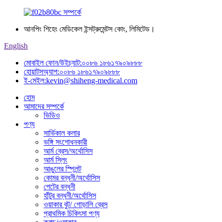
আনপিং শিহেং মেডিকেল ইন্সট্রুমেন্টস কোং, লিমিটেড।
English
মোবাইল ফোন/উইচ্যাট:
০০৮৬ ১৮৬১৭৯০৯৮৮৮
হোয়াটসঅ্যাপ:
০০৮৬ ১৮৬১৭৯০৯৮৮৮
ই-মেইল:
kevin@shiheng-medical.com
হোম
আমাদের সম্পর্কে
ভিডিও
পণ্য
সার্ভিকাল কলার
ভঙ্গি সংশোধনকারী
আর্ম ব্রেস/অর্থোসিস
আর্ম স্লিং
আঙুলের স্প্লিন্ট
কোমর বন্ধনী/অর্থোসিস
পেটের বন্ধনী
হাঁটুর বন্ধনী/অর্থোসিস
ওয়াকার বুট/ গোড়ালি ব্রেস
প্রাথমিক চিকিৎসা পণ্য